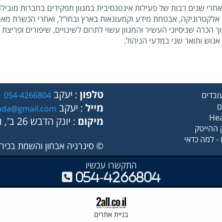
אחרי שנים רבות של פעילות אינטנסיבית במגוון תפקידים בחברות מובילו
 אלקטרוניקה, אבטחת מידע וקמעונאות בארץ ובחו"ל, ואחרי הכשרת מא
ך הכרה שניסיוני העשיר והמגוון עשוי לתרום לשינויים, שיפורים ופריצת
אנוש ותואר שני במדעי הניהול.
טלפון
: יעקב
ובדים
054-4266804
ם
מייל
: יעקב
nda@gmail.com
Hea
מיקום
: יונק הדבש 26 ב', נס ציונה
 ההייטק
- למה כדאי
© סינרגיה אבחון והשמת בכירי
התקשרו עכשיו
054-4266804
בניית אתרים